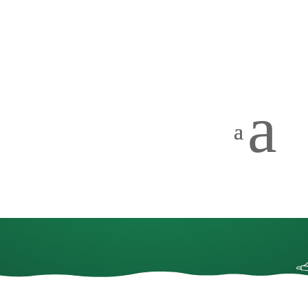
a
4.B Návštěva
muzea –
PRAVĚK