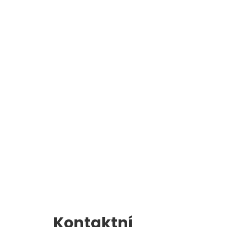
Školní jídelna
l
Zápis do 1. třídy
Kontaktní