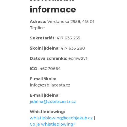
informace
Adresa:
Verdunská 2958,
415 01
Teplice
Sekretariát:
417 635 255
Školní jídelna:
417 635 280
Datová schránka:
ecmw2vf
IČO:
46070664
E-mail škola:
info@zsbilacesta.cz
E-mail jídelna:
jidelna@zsbilacesta.cz
Whistleblowing
:
whistleblowing@cechjakub.cz
|
Co je whistleblowing?