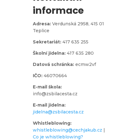
informace
Adresa:
Verdunská 2958,
415 01
Teplice
Sekretariát:
417 635 255
Školní jídelna:
417 635 280
Datová schránka:
ecmw2vf
IČO:
46070664
E-mail škola:
info@zsbilacesta.cz
E-mail jídelna:
jidelna@zsbilacesta.cz
Whistleblowing
:
whistleblowing@cechjakub.cz
|
Co je whistleblowing?