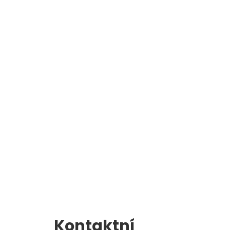
Školní jídelna
l
Zápis do 1. třídy
Kontaktní