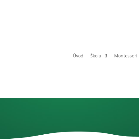
Úvod
Škola
Montessori
4.A a 2.A