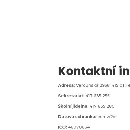
Kontaktní i

Adresa:
Verdunská 2958,
415 01 T
Sekretariát:
417 635 255
jídelna
Školní jídelna:
417 635 280
Datová schránka:
ecmw2vf
IČO:
46070664