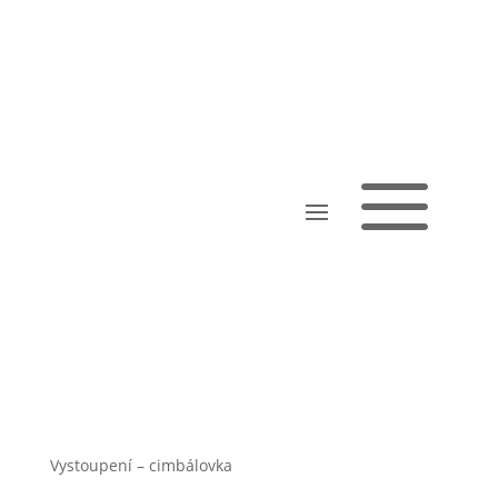
a
4. A
Vystoupení – cimbálovka