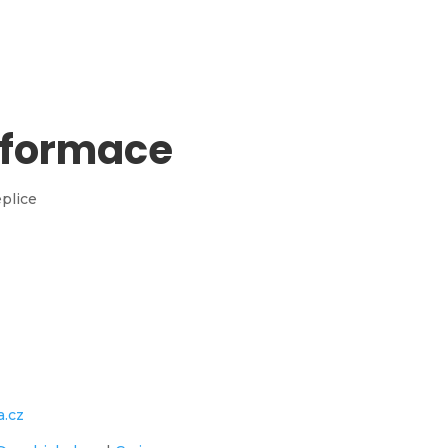
nformace
eplice
a.cz