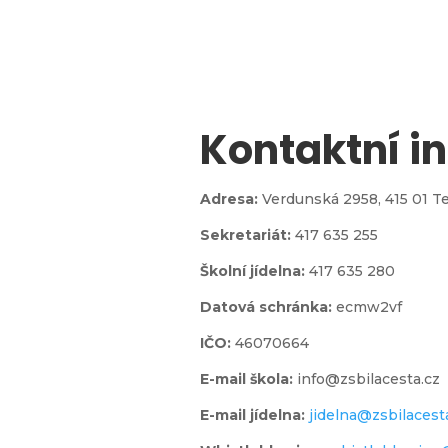
Kontaktní i

Adresa:
Verdunská 2958,
415 01 T
Sekretariát:
417 635 255
jídelna
Školní jídelna:
417 635 280
Datová schránka:
ecmw2vf
IČO:
46070664
E-mail škola:
info@zsbilacesta.cz
l
E-mail jídelna:
jidelna@zsbilacest