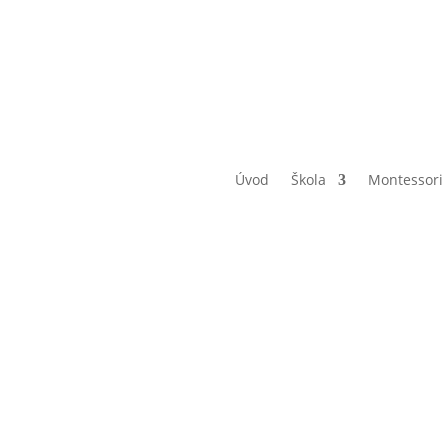
Úvod
Škola
Montessori
2.M výlet d
Botanické