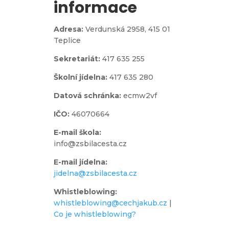
informace
Adresa:
Verdunská 2958,
415 01
Teplice
Sekretariát:
417 635 255
Školní jídelna:
417 635 280
Datová schránka:
ecmw2vf
IČO:
46070664
E-mail škola:
info@zsbilacesta.cz
E-mail jídelna:
jidelna@zsbilacesta.cz
Whistleblowing
:
whistleblowing@cechjakub.cz
|
Co je whistleblowing?