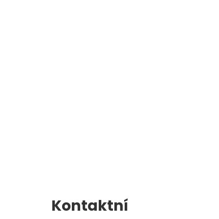
Školní jídelna
l
Zápis do 1. třídy
Kontaktní